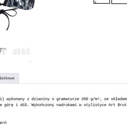
o
ś
ć
B
i
k
i
n
i
A
r
t
B
datkowe
r
u
t
i) wykonany z dzianiny o gramaturze 200 g/m², ze składem
2
e górę i dół. Wykończony nadrukami w stylistyce Art Brut
erń