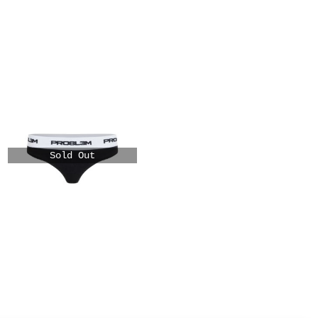
Sold Out
120
zł