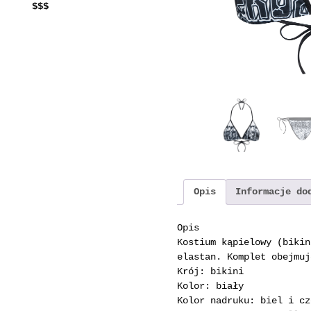
$$$
Opis
Informacje do
Opis
Kostium kąpielowy (bikin
elastan. Komplet obejmuj
Krój: bikini
Kolor: biały
Kolor nadruku: biel i cz