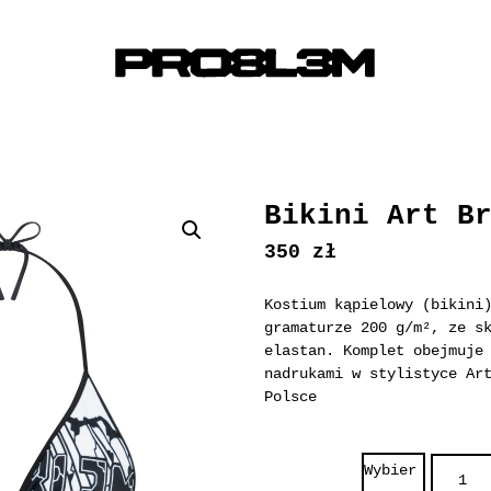
Bikini Art B
350
zł
Kostium kąpielowy (bikini
gramaturze 200 g/m², ze s
elastan. Komplet obejmuje
nadrukami w stylistyce Ar
Polsce
i
l