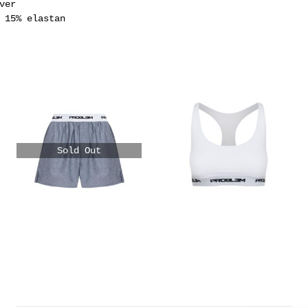
ver
 15% elastan
Sold Out
180
zł
160
zł