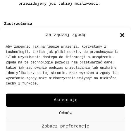
przewidujemy już takiej możliwości.
Zastrzeżenia
Pamiętaj, że handel NFT wiąże się z ryzykiem. Nigdy
Zarządzaj zgodą
nie dziel się prywatnymi kluczami swojego portfela
Metamask i zawsze korzystaj z zaufanych platform
Aby zapewnić jak najlepsze wrażenia, korzystamy z
handlowych.
technologii, takich jak pliki cookie, do przechowywania
i/lub uzyskiwania dostępu do informacji o urządzeniu.
Zgoda na te technologie pozwoli nam przetwarzać dane,
takie jak zachowanie podczas przeglądania lub unikalne
identyfikatory na tej stronie. Brak wyrażenia zgody lub
wycofanie zgody może niekorzystnie wpłynąć na niektóre
cechy i funkcje.
SKLEP@PRO8L3M.PL
Akceptuję
© 2013
-
2023
WSZELKIE PRAWA ZASTRZEŻONE
Odmów
BO BĘDZIE PRO8L3M
Zobacz preferencje
POLITYKA PRYWATNOŚCI