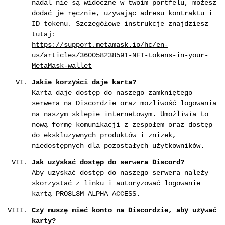
nadal nie są widoczne w twoim portfelu, możesz
dodać je ręcznie, używając adresu kontraktu i
ID tokenu. Szczegółowe instrukcje znajdziesz
tutaj:
https://support.metamask.io/hc/en-
us/articles/360058238591-NFT-tokens-in-your-
MetaMask-wallet
Jakie korzyści daje karta?
Karta daje dostęp do naszego zamkniętego
serwera na Discordzie oraz możliwość logowania
na naszym sklepie internetowym. Umożliwia to
nową formę komunikacji z zespołem oraz dostęp
do ekskluzywnych produktów i zniżek,
niedostępnych dla pozostałych użytkowników.
Jak uzyskać dostęp do serwera Discord?
Aby uzyskać dostęp do naszego serwera należy
skorzystać z linku i autoryzować logowanie
kartą PRO8L3M ALPHA ACCESS.
Czy muszę mieć konto na Discordzie, aby używać
karty?