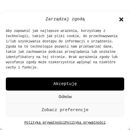
Zarządzaj zgodą
Aby zapewnić jak najlepsze wrażenia, korzystamy z
technologii, takich jak pliki cookie, do przechowywania
i/lub uzyskiwania dostępu do informacji o urządzeniu.
Zgoda na te technologie pozwoli nam przetwarzać dane,
takie jak zachowanie podczas przeglądania lub unikalne
identyfikatory na tej stronie. Brak wyrażenia zgody lub
SKLEP@PRO8L3M.PL
wycofanie zgody może niekorzystnie wpłynąć na niektóre
cechy i funkcje.
© 2013
-
2023
WSZELKIE PRAWA ZASTRZEŻONE
Akceptuję
BO BĘDZIE PRO8L3M
POLITYKA PRYWATNOŚCI
Odmów
WARUNKI KORZYSTANIA ZE SKLEPU
Zobacz preferencje
Polityka prywatności
Polityka prywatności