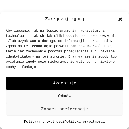
Zarządzaj zgodą
Aby zapewnić jak najlepsze wrażenia, korzystamy z
technologii, takich jak pliki cookie, do przechowywania
i/lub uzyskiwania dostępu do informacji o urządzeniu.
Zgoda na te technologie pozwoli nam przetwarzać dane,
takie jak zachowanie podczas przeglądania lub unikalne
identyfikatory na tej stronie. Brak wyrażenia zgody lub
SKLEP@PRO8L3M.PL
wycofanie zgody może niekorzystnie wpłynąć na niektóre
cechy i funkcje.
© 2013
-
2023
WSZELKIE PRAWA ZASTRZEŻONE
Akceptuję
BO BĘDZIE PRO8L3M
POLITYKA PRYWATNOŚCI
Odmów
WARUNKI KORZYSTANIA ZE SKLEPU
Zobacz preferencje
Polityka prywatności
Polityka prywatności