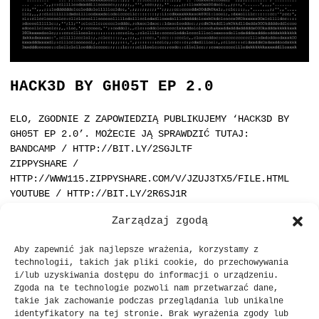
HACK3D BY GH05T EP 2.0
ELO, ZGODNIE Z ZAPOWIEDZIĄ PUBLIKUJEMY ‘HACK3D BY
GH05T EP 2.0’. MOŻECIE JĄ SPRAWDZIĆ TUTAJ:
BANDCAMP / H
TTP://BIT.LY/2SGJLTF
ZIPPYSHARE /
HTTP://WWW115.ZIPPYSHARE.COM/V/JZUJ3TX5/FILE.HTML
YOUTUBE /
HTTP://BIT.LY/2R6SJ1R
Z NAMI NA EP KILKU NOWYCH BOHATERÓW. CHOCIAŻ CZASY
Zarządzaj zgodą
SIĘ ZMIENIAJĄ, TO LUDZIE WCIĄŻ TACY SAMI.
SPRAWDŹCIE NOWE RZECZY I WIDZIMY SIĘ NA KONCERTACH
Aby zapewnić jak najlepsze wrażenia, korzystamy z
MORDY:
HTTP://WWW.BANDSINTOWN.COM/PRO8L3M
technologii, takich jak pliki cookie, do przechowywania
i/lub uzyskiwania dostępu do informacji o urządzeniu.
Zgoda na te technologie pozwoli nam przetwarzać dane,
takie jak zachowanie podczas przeglądania lub unikalne
identyfikatory na tej stronie. Brak wyrażenia zgody lub